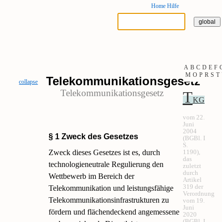
Home
Hilfe
A
B
C
D
E
F
M
O
P
R
S
T
Telekommunikationsgesetz
collapse
Telekommunikationsgesetz
T
KG
vom 22.
Juni
2004
§ 1 Zweck des Gesetzes
(BGBl. I
S.
Zweck dieses Gesetzes ist es, durch
1190),
das
technologieneutrale Regulierung den
zuletzt
durch
Wettbewerb im Bereich der
Artikel
319 der
Telekommunikation und leistungsfähige
Verordnung
Telekommunikationsinfrastrukturen zu
vom 19.
Juni
fördern und flächendeckend angemessene
2020
(BGBl. I