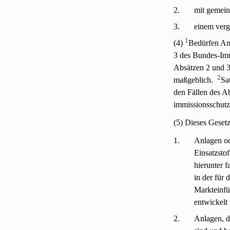
2.
mit gemein
3.
einem verg
1
(4)
Bedürfen An
3 des Bundes-Imm
Absätzen 2 und 3
2
maßgeblich.
Sa
den Fällen des Ab
immissionsschutz
(5) Dieses Gesetz 
1.
Anlagen od
Einsatzsto
hierunter 
in der für
Markteinfü
entwickelt
2.
Anlagen, d