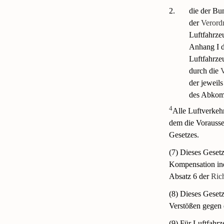
2.
die der Bu
der
Verord
Luftfahrze
Anhang I 
Luftfahrze
durch die
der jeweil
des Abkomm
4
Alle Luftverkehr
dem die Vorausset
Gesetzes.
(7) Dieses Geset
Kompensation ind
Absatz 6 der
Ric
(8) Dieses Gese
Verstößen gegen 
(9) Für Luftfahr