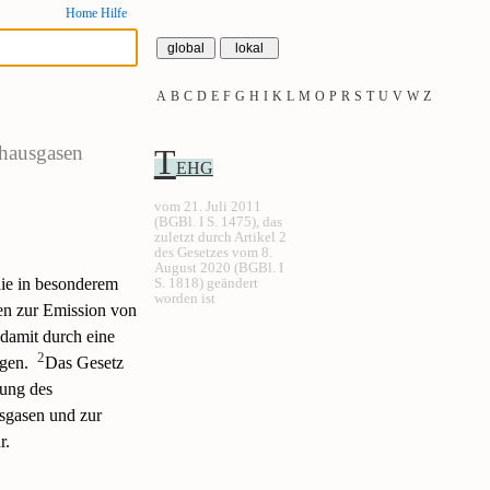
Home
Hilfe
A
B
C
D
E
F
G
H
I
K
L
M
O
P
R
S
T
U
V
W
Z
bhausgasen
T
EHG
vom 21. Juli 2011
(BGBl. I S. 1475), das
zuletzt durch Artikel 2
des Gesetzes vom 8.
August 2020 (BGBl. I
die in besonderem
S. 1818) geändert
worden ist
en zur Emission von
damit durch eine
2
gen.
Das Gesetz
hung des
sgasen und zur
r.