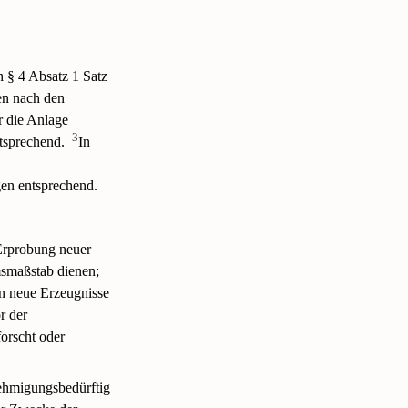
 § 4 Absatz 1 Satz
en nach den
r die Anlage
3
tsprechend.
In
en entsprechend.
 Erprobung neuer
msmaßstab dienen;
en neue Erzeugnisse
r der
orscht oder
ehmigungsbedürftig