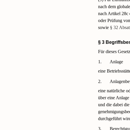
nach dem globale
nach Artikel 28c
oder Prüfung von
sowie
§ 32 Absa
§ 3 Begriffsb
Für dieses Geset
1.
Anlage
eine Betriebsstätt
2.
Anlagenbet
eine natürliche o
über eine Anlage
und die dabei die
genehmigungsbedü
durchgeführt wird
3.
Berechtig