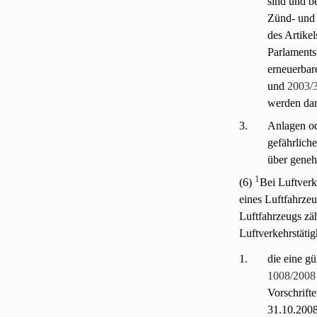
sind und b
Zünd- und 
des Artike
Parlaments
erneuerbar
und
2003/
werden dar
3.
Anlagen od
gefährlich
über geneh
1
(6)
Bei Luftverk
eines Luftfahrzeu
Luftfahrzeugs zä
Luftverkehrstätig
1.
die eine g
1008/2008
Vorschrift
31.10.2008,