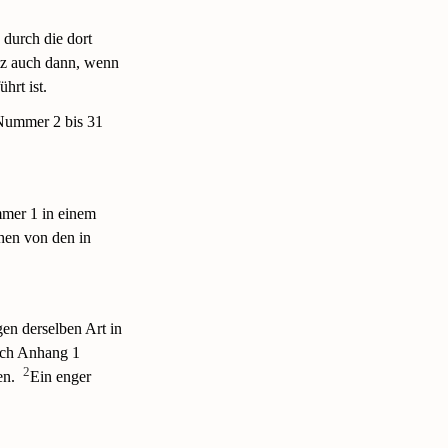
 durch die dort
etz auch dann, wenn
hrt ist.
 Nummer 2 bis 31
mmer 1 in einem
hen von den in
en derselben Art in
ach Anhang 1
2
en.
Ein enger