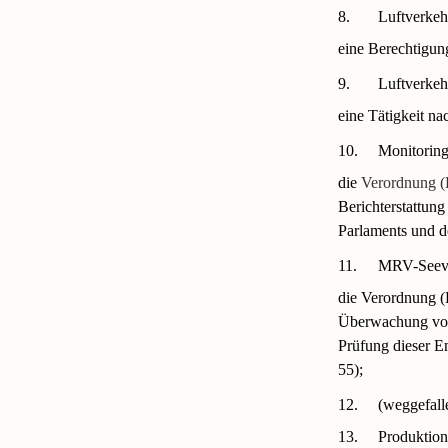
8.
Luftverkeh
eine Berechtigun
9.
Luftverkehr
eine Tätigkeit n
10.
Monitorin
die
Verordnung (
Berichterstattun
Parlaments und d
11.
MRV-Seeve
die Verordnung (
Überwachung von 
Prüfung dieser 
55);
12.
(weggefall
13.
Produktion