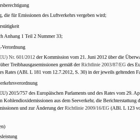
rsberechtigung
g, die für Emissionen des Luftverkehrs vergeben wird;
stätigkeit
ach Anhang 1 Teil 2 Nummer 33;
g-Verordnung
EU) Nr. 601/2012
der Kommission vom 21. Juni 2012 über die Überw
g über Treibhausgasemissionen gemäß der
Richtlinie 2003/87/EG
des Eu
es Rates (ABl. L 181 vom 12.7.2012, S. 30) in der jeweils geltenden F
rkehrsverordnung
EU) 2015/757 des Europäischen Parlaments und des Rates vom 29. Apr
Kohlendioxidemissionen aus dem Seeverkehr, die Berichterstattung d
Emissionen und zur Änderung der
Richtlinie 2009/16/EG
(ABl. L 123 vo
en)
sleistung