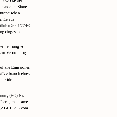
ür Zwecke der
iomasse im Sinne
uropäischen
ergie aus
tlinien 2001/77/EG
ng eingesetzt
Verbrennung von
 zur Verordnung
uf alle Emissionen
ffverbrauch eines
 nur für
nung (EG) Nr.
 über gemeinsame
t (ABl. L 293 vom