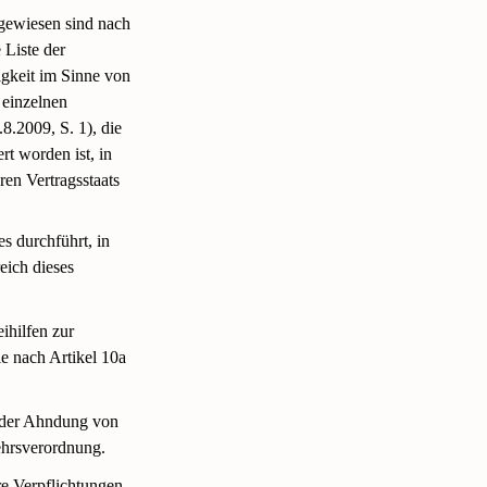
ugewiesen sind nach
Liste der
igkeit im Sinne von
 einzelnen
8.2009, S. 1), die
t worden ist, in
en Vertragsstaats
s durchführt, in
eich dieses
ihilfen zur
e nach Artikel 10a
 der Ahndung von
ehrsverordnung.
re Verpflichtungen