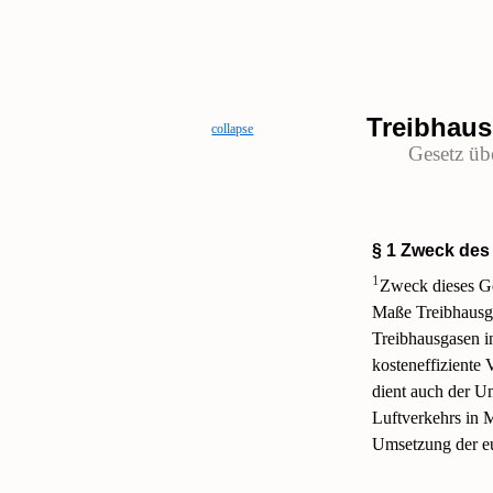
Treibhau
collapse
Gesetz üb
§ 1 Zweck des
1
Zweck dieses Ges
Maße Treibhausga
Treibhausgasen i
kosteneffiziente
dient auch der U
Luftverkehrs in
Umsetzung der eu