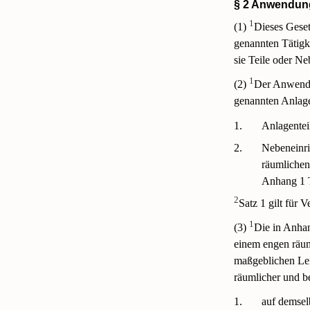
§ 2 Anwendun
1
(1)
Dieses Geset
genannten Tätigk
sie Teile oder Ne
1
(2)
Der Anwendun
genannten Anlage
1.
Anlagentei
2.
Nebeneinri
räumlichen
Anhang 1 T
2
Satz 1 gilt für
1
(3)
Die in Anhan
einem engen räu
maßgeblichen Lei
räumlicher und b
1.
auf demsel