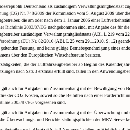
ndesrepublik Deutschland als zuständigem Verwaltungsmitgliedstaat z
nung (EG) Nr. 748/2009
der Kommission vom 5. August 2009 über die 
ugbetreiber, die am oder nach dem 1. Januar 2006 einer Luftverkehrstät
der
Richtlinie 2003/87/EG
nachgekommen sind, mit Angabe des für die
ugbetreiber zuständigen Verwaltungsmitgliedstaats (ABl. L 219 vom 22.
Verordnung (EU) Nr. 82/2010
(ABl. L 25 vom 29.1.2010, S. 12) geänder
s geltenden Fassung, und keine gültige Betriebsgenehmigung eines ander
ens über den Europäischen Wirtschaftsraum besitzen.
stätigkeiten, die der Luftfahrzeugbetreiber ab Beginn des Kalenderjahre
zungen nach Satz 3 erstmals erfüllt sind, fallen in den Anwendungsber
z gilt auch für Aufgaben im Zusammenhang mit der Bewilligung von Be
irekter CO2-Kosten, soweit solche Beihilfen nach einer Förderrichtlini
htlinie 2003/87/EG
vorgesehen sind.
tz gilt auch für Aufgaben im Zusammenhang mit der Überwachung und
die Überwachungs- und Berichterstattungspflichten der MRV-Seeverk
zeugbetreiber nach Absatz 6 Satz 3 Nummer 1 gelten im Hinblick auf ih