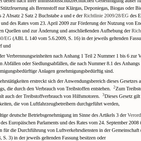
ei denen nach ihrer immissionsschutzrechtlichen Genehmigung außer f
Stützfeuerung als Brennstoff nur Klärgas, Deponiegas, Biogas oder B
ls 2 Absatz 2 Satz 2 Buchstabe a und e der
Richtlinie 2009/28/EG
des E
 und des Rates vom 23. April 2009 zur Förderung der Nutzung von En
en Quellen und zur Änderung und anschließenden Aufhebung der
Rich
30/EG
(ABl. L 140 vom 5.6.2009, S. 16) in der jeweils geltenden Fassu
f und
er Verbrennungseinheiten nach Anhang 1 Teil 2 Nummer 1 bis 6 zur 
en Abfällen oder Siedlungsabfällen, die nach Nummer 8.1 des Anhangs
migungsbedürftige Anlagen genehmigungsbedürftig sind.
ehrstätigkeiten erstreckt sich der Anwendungsbereich dieses Gesetzes a
2
gs, die durch den Verbrauch von Treibstoffen entstehen.
Zum Treibsto
3
hlt auch der Treibstoffverbrauch von Hilfsmotoren.
Dieses Gesetz gilt
keiten, die von Luftfahrzeugbetreibern durchgeführt werden,
ültige deutsche Betriebsgenehmigung im Sinne des Artikels 3 der
Verord
des Europäischen Parlaments und des Rates vom 24. September 2008
en für die Durchführung von Luftverkehrsdiensten in der Gemeinschaf
 S. 3) in der jeweils geltenden Fassung besitzen oder