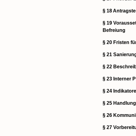
§ 18 Antragste
§ 19 Vorausse
Befreiung
§ 20 Fristen f
§ 21 Sanierun
§ 22 Beschrei
§ 23 Interner 
§ 24 Indikator
§ 25 Handlun
§ 26 Kommunik
§ 27 Vorbere