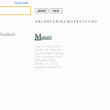
Home
Hilfe
A
B
C
D
E
F
G
H
I
K
L
M
O
P
R
S
T
U
V
W
Z
nstitute
M
aSanV
vom 12. März 2020
(BGBl. I S. 644), die
durch Artikel 9 Absatz
3 des Gesetzes vom 9.
Dezember 2020
(BGBl. I S. 2773)
geändert worden ist