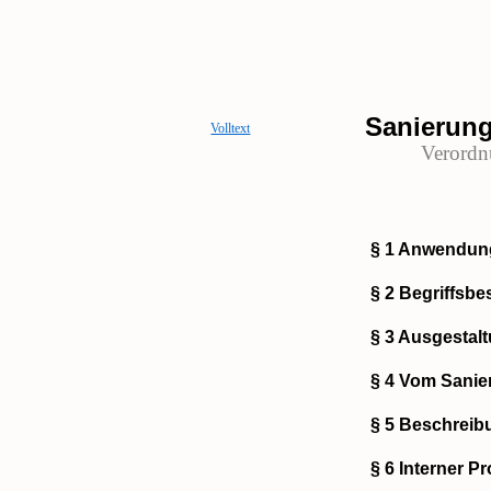
Sanierun
Volltext
Verordn
§ 1 Anwendun
§ 2 Begriffsb
§ 3 Ausgestal
§ 4 Vom Sanie
§ 5 Beschreib
§ 6 Interner P