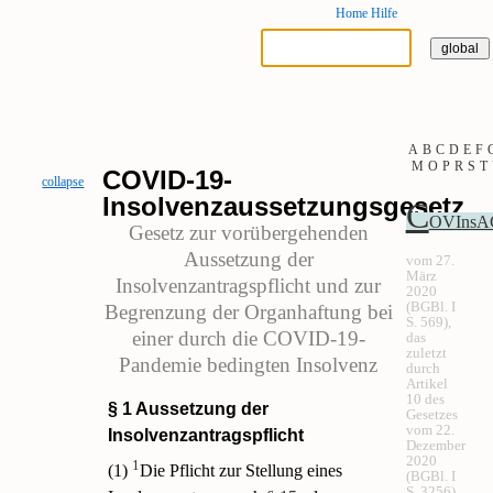
Home
Hilfe
A
B
C
D
E
F
M
O
P
R
S
T
COVID-19-
collapse
Insolvenzaussetzungsgesetz
C
OVInsA
Gesetz zur vorübergehenden
Aussetzung der
vom 27.
März
Insolvenzantragspflicht und zur
2020
(BGBl. I
Begrenzung der Organhaftung bei
S. 569),
einer durch die COVID-19-
das
zuletzt
Pandemie bedingten Insolvenz
durch
Artikel
10 des
§ 1 Aussetzung der
Gesetzes
vom 22.
Insolvenzantragspflicht
Dezember
2020
1
(1)
Die Pflicht zur Stellung eines
(BGBl. I
S. 3256)