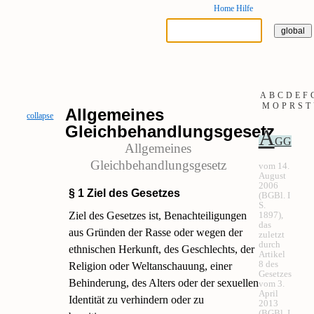
Home
Hilfe
A
B
C
D
E
F
M
O
P
R
S
T
Allgemeines
collapse
Gleichbehandlungsgesetz
A
GG
Allgemeines
Gleichbehandlungsgesetz
vom 14.
August
2006
§ 1 Ziel des Gesetzes
(BGBl. I
S.
Ziel des Gesetzes ist, Benachteiligungen
1897),
das
aus Gründen der Rasse oder wegen der
zuletzt
durch
ethnischen Herkunft, des Geschlechts, der
Artikel
8 des
Religion oder Weltanschauung, einer
Gesetzes
Behinderung, des Alters oder der sexuellen
vom 3.
April
Identität zu verhindern oder zu
2013
(BGBl. I