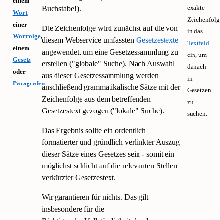
einem
exakte
Buchstabe!).
Wort
,
Zeichenfolg
einer
Die Zeichenfolge wird zunächst auf die von
in das
Wortfolge
,
diesem Webservice umfassten
Gesetzestexte
Textfeld
einem
angewendet, um eine Gesetzessammlung zu
ein, um
Gesetz
erstellen ("globale" Suche). Nach Auswahl
danach
oder
aus dieser Gesetzessammlung werden
in
Paragrafen
anschließend grammatikalische Sätze mit der
Gesetzen
Zeichenfolge aus dem betreffenden
zu
Gesetzestext gezogen (
"lokale" Suche).
suchen.
Das Ergebnis sollte ein ordentlich
formatierter und gründlich verlinkter Auszug
dieser Sätze eines Gesetzes sein - somit ein
möglichst schlicht auf die relevanten Stellen
verkürzter Gesetzestext.
Wir garantieren für nichts. Das gilt
insbesondere für die