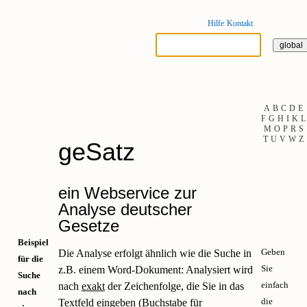
Hilfe
Kontakt
A
B
C
D
E
F
G
H
I
K
L
M
O
P
R
S
T
U
V
W
Z
geSatz
ein Webservice zur
Analyse deutscher
Gesetze
Beispiel
Geben
Die Analyse erfolgt ähnlich wie die Suche in
für die
Sie
z.B. einem Word-Dokument: Analysiert wird
Suche
einfach
nach
exakt
der Zeichenfolge, die Sie in das
nach
die
Textfeld eingeben (Buchstabe für